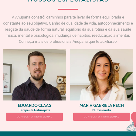
A Anupana constrói caminhos para te levar de forma equilibrada e
constante ao seu objetivo. Ganho de qualidade de vida, autoconhecimento e
resgate da saúde de forma natural, equilíbrio da sua rotina e da sua saúde
física, mental e psicológica, mudança de hábitos, reeducação alimentar.
Conheça mais os profissionais Anupana que te auxiliarão:
EDUARDO CLAAS
MARIA GABRIELA RECH
Terapeuta Naturopata
Nutricionista
CONHECER O PROFISSIONAL
CONHECER O PROFISSIONAL