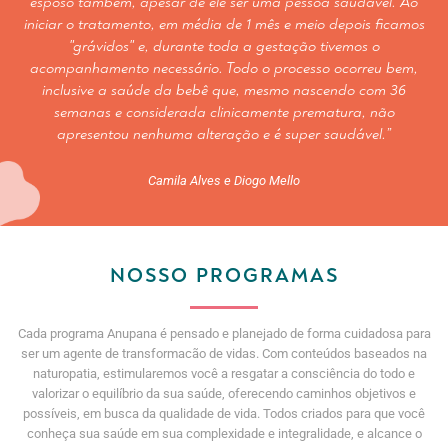
esposo também, apesar de ele ser uma pessoa saudável. Ao
iniciar o tratamento, em média de 1 mês e meio depois ficamos
"grávidos" e, durante toda a gestação tivemos o
acompanhamento necessário. Todo o processo ocorreu bem,
inclusive a saúde da bebê que, mesmo nascendo com 36
semanas e considerada clinicamente prematura, não
apresentou nenhuma alteração e é super saudável.”
Camila Alves e Diogo Mello
NOSSO PROGRAMAS
Cada programa Anupana é pensado e planejado de forma cuidadosa para
ser um agente de transformacão de vidas. Com conteúdos baseados na
naturopatia, estimularemos você a resgatar a consciência do todo e
valorizar o equilíbrio da sua saúde, oferecendo caminhos objetivos e
possíveis, em busca da qualidade de vida. Todos criados para que você
conheça sua saúde em sua complexidade e integralidade, e alcance o