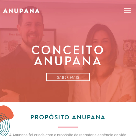
CONCEITO
ANUPANA
SABER MAIS
PROPÓSITO ANUPANA
A Anupana foi criada com o propósito de resgatar a essência da vida,